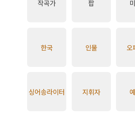
작곡가
팝
한국
인물
오
싱어송라이터
지휘자