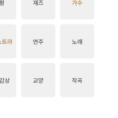
평
재즈
가수
스트라
연주
노래
감상
교양
작곡