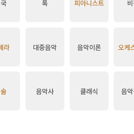
미국
록
피아니스트
비
페라
대중음악
음악이론
오케
예술
음악사
클래식
음악