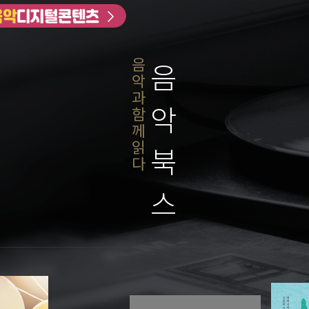
음
음
악
과
악
함
께
읽
북
다
스